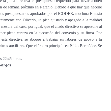
esta junta directiva el presupuesto requerido para llevar a buen
e fin de semana próximo en Naranjo. Debido a que hay que hacerle
remos presupuestarios aprobados por el ICODER, mociona Ernesto
ctamente con Oliverio, un plan ajustado y apegado a la realidad
 mesura del caso; por igual, que el citado directivo se apersone al
ner plena certeza en la ejecución del convenio y su firma. Por
esta directiva se aboque a trabajar en labores de apoyo a la
bitros auxiliares. Que el árbitro principal sea Pablo Bermúdez. Se
as 22:45 horas.
Vargas