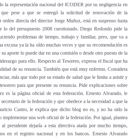
ido la representación nacional del ICODER por su negligencia en
a que pese a que se entregó la solicitud de renovación de la
r orden directa del director Jorge Muñoz, está en suspenso hasta
e lo del presupuesto 2008 cuestionado. Diego Redondo pide la
duciendo problemas de tiempo, trabajo y familiar, pero, que va a
icha excusa ya la ha oído muchas veces y que su recomendación es
e su aporte lo puede dar en una comisión o desde otro puesto de la
iderazgo para ello. Respecto al Tesorero, expresa el fiscal que ha
ualidad de su renuncia. También que está muy enfermo. Considera
iar, más que todo por su estado de salud que le limita a asistir y
 tesorero para que presente su renuncia. Pide explicaciones sobre
ez es la página oficial de esta federación. Ernesto Alvarado, le
secretario de la federación y que obedece a la necesidad a que la
uricio Castro, le explica que dicho blog no es, y no ha sido la
zo implementar una web oficial de la federación. Por igual, plantea
y al presidente dejaría a esta directiva atada por mucho tiempo,
os en el registro nacional y en los bancos. Ernesto Alvarado