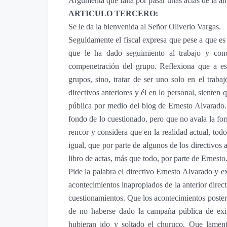
Argumenta que falta por pasar unas actas de la ant
ARTICULO TERCERO:
Se le da la bienvenida al Señor Oliverio Vargas.
Seguidamente el fiscal expresa que pese a que es 
que le ha dado seguimiento al trabajo y co
compenetración del grupo. Reflexiona que a est
grupos, sino, tratar de ser uno solo en el traba
directivos anteriores y él en lo personal, siente
pública por medio del blog de Ernesto Alvarado
fondo de lo cuestionado, pero que no avala la fo
rencor y considera que en la realidad actual, tod
igual, que por parte de algunos de los directivos 
libro de actas, más que todo, por parte de Ernesto
Pide la palabra el directivo Ernesto Alvarado y 
acontecimientos inapropiados de la anterior direc
cuestionamientos. Que los acontecimientos poster
de no haberse dado la campaña pública de exige
hubieran ido y soltado el churuco. Que lamen