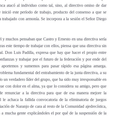
unca atacó al individuo como tal, sino, al directivo omiso de dar
inició este período de trabajo, producto del consenso a que se
a trabajado con armonía. Se incorpora a la sesión el Señor Diego
él y muchos pensaban que Castro y Ernesto en una directiva sería
as este tiempo de trabajar con ellos, piensa que una directiva sin
nal. Don Luis Padilla, expresa que hay que hacer el propio entre
nfianzas y trabajar por el futuro de la federación y por ende del
s aportemos y sumemos para pasar rápido esa página amarga.
problema fundamental del entrabamiento de la junta directiva, a su
ido un verdadero líder del grupo, que ha sido muy irresponsable en
que con dolor en el alma, ya que lo considera su amigo, pero que
de renunciar a la directiva para que de esa manera mejore la
l le achaca la fallida convocatoria de la eliminatoria de juegos
iación de Naranjo de cara al resto de la Comunidad ajedrecística,
 a mucha gente explicándoles el por qué de la suspensión de la