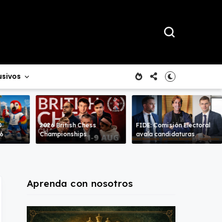
usivos
0
2026 British Chess
FIDE: Comisión Electoral
26
Championships
avala candidaturas
Aprenda con nosotros