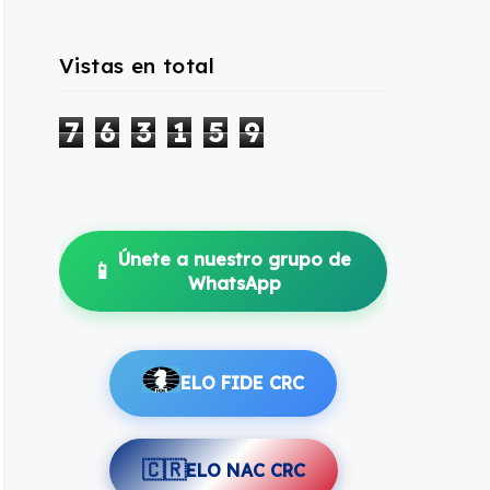
Vistas en total
7
6
3
1
5
9
Únete a nuestro grupo de
📱
WhatsApp
ELO FIDE CRC
🇨🇷
ELO NAC CRC