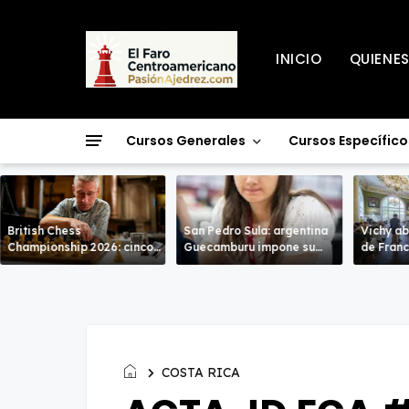
INICIO
QUIENE
Cursos Generales
Cursos Específico
British Chess
San Pedro Sula: argentina
Vichy ab
Championship 2026: cinco
Guecamburu impone su
de Francia: en un N
líderes entran en la recta
poderío.
de alto n
decisiva de Warwick
COSTA RICA