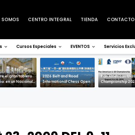
S SOMOS
CENTRO INTEGRAL
TIENDA
CONTACTO
s
Cursos Especiales
EVENTOS
Servicios Excl
re el gran tablero
2026 Belt and Road
Pan American U-2
acional
International Chess Open
Championship 20
ivel