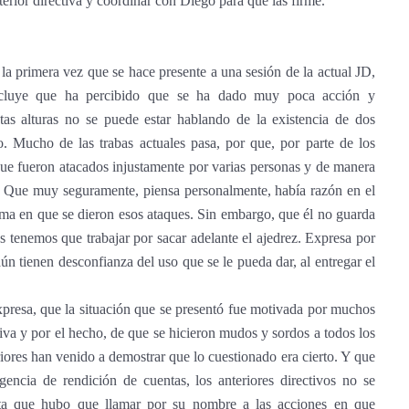
erior directiva y coordinar con Diego para que las firme.
la primera vez que se hace presente a una sesión de la actual JD,
ncluye que ha percibido que se ha dado muy poca acción y
as alturas no se puede estar hablando de la existencia de dos
jo. Mucho de las trabas actuales pasa, por que, por parte de los
n que fueron atacados injustamente por varias personas y de manera
. Que muy seguramente, piensa personalmente, había razón en el
rma en que se dieron esos ataques. Sin embargo, que él no guarda
os tenemos que trabajar por sacar adelante el ajedrez. Expresa por
aún tienen desconfianza del uso que se le pueda dar, al entregar el
.
expresa, que la situación que se presentó fue motivada por muchos
tiva y por el hecho, de que se hicieron mudos y sordos a todos los
iores han venido a demostrar que lo cuestionado era cierto. Y que
ncia de rendición de cuentas, los anteriores directivos no se
ta que hubo que llamar por su nombre a las acciones en que