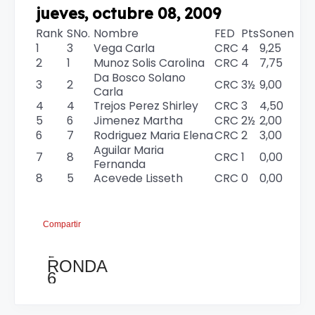
jueves, octubre 08, 2009
Rank
SNo.
Nombre
FED
Pts
Sonen
1
3
Vega Carla
CRC
4
9,25
2
1
Munoz Solis Carolina
CRC
4
7,75
Da Bosco Solano
3
2
CRC
3½
9,00
Carla
4
4
Trejos Perez Shirley
CRC
3
4,50
5
6
Jimenez Martha
CRC
2½
2,00
6
7
Rodriguez Maria Elena
CRC
2
3,00
Aguilar Maria
7
8
CRC
1
0,00
Fernanda
8
5
Acevede Lisseth
CRC
0
0,00
Compartir
←
RONDA
6
Y
PENULTIMA
DEL